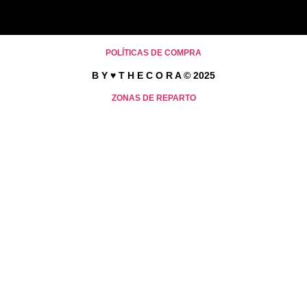
POLÍTICAS DE COMPRA
B Y ♥ T H E C O R A © 2025
ZONAS DE REPARTO